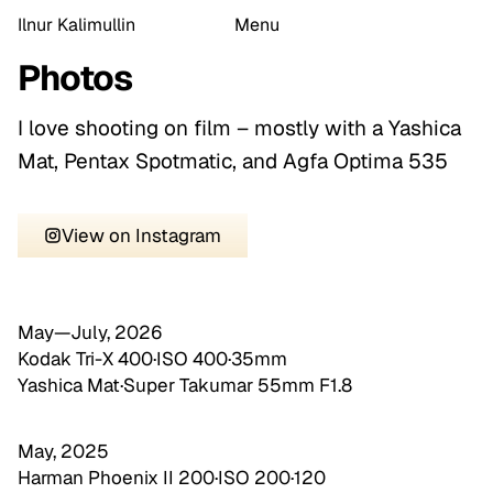
Ilnur Kalimullin
Menu
Photos
I love shooting on film – mostly with a Yashica
Mat, Pentax Spotmatic, and Agfa Optima 535
View on Instagram
May—July, 2026
Kodak Tri-X 400
·
ISO 400
·
35mm
Yashica Mat
·
Super Takumar 55mm F1.8
May, 2025
Harman Phoenix II 200
·
ISO 200
·
120