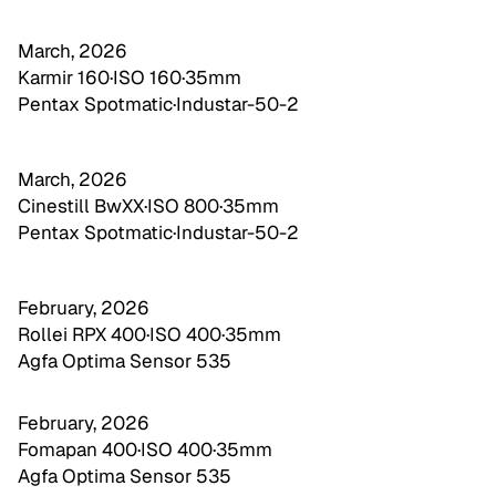
March, 2026
Karmir 160
·
ISO 160
·
35mm
Pentax Spotmatic
·
Industar-50-2
March, 2026
Cinestill BwXX
·
ISO 800
·
35mm
Pentax Spotmatic
·
Industar-50-2
February, 2026
Rollei RPX 400
·
ISO 400
·
35mm
Agfa Optima Sensor 535
February, 2026
Fomapan 400
·
ISO 400
·
35mm
Agfa Optima Sensor 535